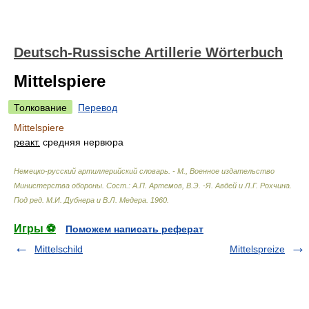
Deutsch-Russische Artillerie Wörterbuch
Mittelspiere
Толкование
Перевод
Mittelspiere
реакт.
средняя нервюра
Немецко-русский артиллерийский словарь. - М., Военное издательство
Министерства обороны
.
Сост.: А.П. Артемов, В.Э. -Я. Авдей и Л.Г. Рохчина.
Под ред. М.И. Дубнера и В.Л. Медера
.
1960
.
Игры ⚽
Поможем написать реферат
Mittelschild
Mittelspreize